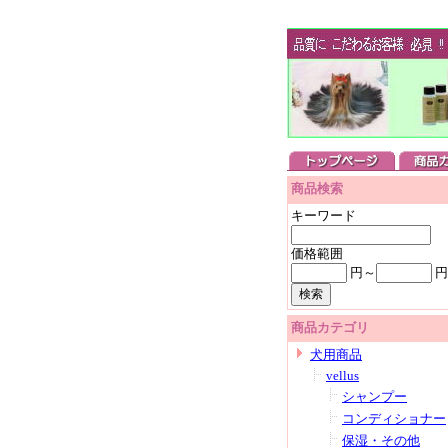
商品検索
キーワード
価格範囲
円～
円
商品カテゴリ
犬用商品
vellus
シャンプー
コンディショナー
保湿・その他