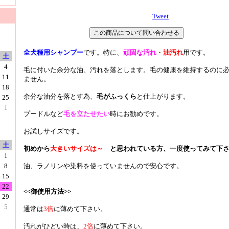
Tweet
全犬種用シャンプー
です。特に、
頑固な汚れ
・
油汚れ
用です。
土
4
毛に付いた余分な油、汚れを落とします。毛の健康を維持するのに
11
ません。
18
余分な油分を落とす為、
毛がふっくら
と仕上がります。
25
1
プードルなど
毛を立たせたい
時にお勧めです。
お試しサイズです。
土
初めから
大きいサイズは～
と思われている方、一度使ってみて下
1
油、ラノリンや染料を使っていませんので安心です。
8
15
22
<<御使用方法>>
29
5
通常は
3倍
に薄めて下さい。
汚れがひどい時は、
2倍
に薄めて下さい。